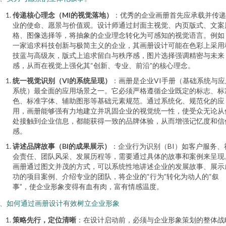
传递核心理念（MI的视觉落地）
：优秀的企业画册首先应承载并传递
业的使命、愿景与价值观。设计师通过封面主视觉、内页版式、文案
格、图像选择等，将抽象的企业理念转化为可感知的视觉语言。例如
一家追求科技创新与极简主义的企业，其画册设计可能在色彩上采用
技蓝与高级灰，版式上追求留白与秩序感，图片选择强调精密与未来
感，从而在视觉上强化其“创新、专业、前沿”的核心理念。
统一视觉识别（VI的系统呈现）
：画册是企业VI手册（基础系统与应
系统）最全面的应用场景之一。它必须严格遵循企业既定的标志、标
色、标准字体、辅助图形等基础元素规范。通过系统化、规范化的应
用，画册能够强有力地建立并巩固企业的视觉统一性，使受众无论从
处接触到企业信息，都能获得一致的品牌体验，从而增强记忆度和信
感。
讲述品牌故事（BI的成果展示）
：企业行为识别（BI）如客户服务、
会责任、团队风采、发展历程等，需要通过具体的故事和案例来呈现
画册通过图文并茂的方式，可以系统性地讲述企业的发展故事、展示
功的项目案例、介绍专业的团队，将企业的“行为”转化为动人的“叙
事”，使企业形象变得有血有肉，富有情感温度。
、如何通过画册设计有效树立企业形象
策略先行，定位清晰
：在设计启动前，必须与企业形象策划的整体战