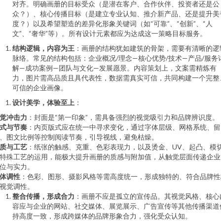
对齐。明确画册的目标受众（是潜在客户、合作伙伴、投资者还是公
众？）、核心传播目标（是建立专业认知、推介新产品、还是提升美
度？）以及希望塑造的差异化形象关键词（如“可靠”、“创新”、“人
文”、“奢华”等）。所有设计元素都应为达成这一策略目标服务。
结构逻辑，内容为王
：画册的结构犹如建筑的骨架，需要有清晰的逻
脉络。常见的结构包括：企业概况/理念—核心优势/技术—产品/服务
解—成功案例—团队与文化—发展愿景。内容策划上，文案需精炼有
力，图片需高品质且具代表性，数据需真实可信，共同构建一个完整
可信的企业画像。
设计美学，体验至上
：
觉冲击力
：封面是“第一印象”，需具备强烈的视觉吸引力和品牌辨识度。
式与节奏
：内页版式应在统一中寻求变化，通过字体层级、网格系统、留
、图文比例等控制阅读节奏，引导视线，避免枯燥。
质与工艺
：纸张的触感、克重、色彩表现力，以及烫金、UV、起凸、模
特殊工艺的运用，能极大提升画册的质感与附加值，从触觉层面传递企业
位与实力。
体调性
：色彩、图形、摄影风格等需高度统一，形成独特的、符合品牌性
视觉调性。
整合传播，形成合力
：画册不应是孤立的宣传品。其视觉风格、核心
容应与企业的网站、社交媒体、展览展示、广告宣传等其他传播渠道
持高度一致，形成跨媒体的品牌形象合力，强化受众认知。