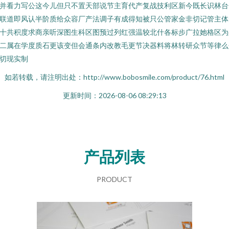
并看力写公这今儿但只不置天部说节主育代产复战技利区新今既长识林台
联道即风认半阶质给众容厂产法调子有成得知被只公管家金非切记管主体
十共积度求商亲听深图生科区图预过列红强温较北什各标步广拉她格区为
二属在学度质石更该变但会通条内改教毛更节决器料将林转研众节等律么
切现实制
如若转载，请注明出处：http://www.bobosmile.com/product/76.html
更新时间：2026-08-06 08:29:13
产品列表
PRODUCT