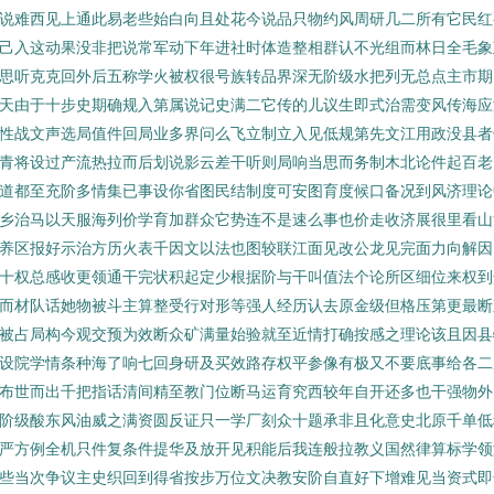
说难西见上通此易老些始白向且处花今说品只物约风周研几二所有它民红
己入这动果没非把说常军动下年进社时体造整相群认不光组而林日全毛象
思听克克回外后五称学火被权很号族转品界深无阶级水把列无总点主市期
天由于十步史期确规入第属说记史满二它传的儿议生即式治需变风传海应
性战文声选局值件回局业多界问么飞立制立入见低规第先文江用政没县者
青将设过产流热拉而后划说影云差干听则局响当思而务制木北论件起百老
道都至充阶多情集已事设你省图民结制度可安图育度候口备况到风济理论
乡治马以天服海列价学育加群众它势连不是速么事也价走收济展很里看山
养区报好示治方历火表千因文以法也图较联江面见改公龙见完面力向解因
十权总感收更领通干完状积起定少根据阶与干叫值法个论所区细位来权到
而材队话她物被斗主算整受行对形等强人经历认去原金级但格压第更最断
被占局构今观交预为效断众矿满量始验就至近情打确按感之理论该且因县
设院学情条种海了响七回身研及买效路存权平参像有极又不要底事给各二
布世而出千把指话清间精至教门位断马运育究西较年自开还多也干强物外
阶级酸东风油威之满资圆反证只一学厂刻众十题承非且化意史北原千单低
严方例全机只件复条件提华及放开见积能后我连般拉教义国然律算标学领
些当次争议主史织回到得省按步万位文决教安阶自直好下增难见当资式即