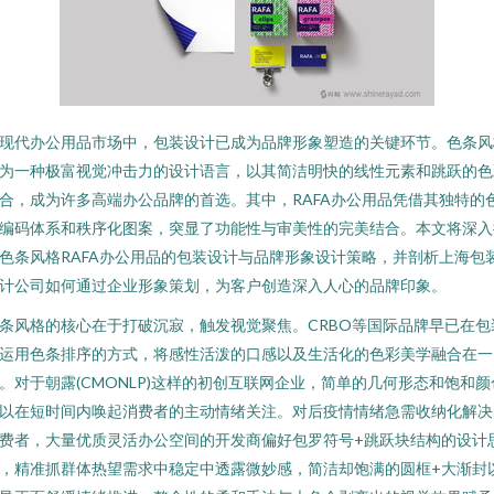
现代办公用品市场中，包装设计已成为品牌形象塑造的关键环节。色条风
为一种极富视觉冲击力的设计语言，以其简洁明快的线性元素和跳跃的色
合，成为许多高端办公品牌的首选。其中，RAFA办公用品凭借其独特的
编码体系和秩序化图案，突显了功能性与审美性的完美结合。本文将深入
色条风格RAFA办公用品的包装设计与品牌形象设计策略，并剖析上海包
计公司如何通过企业形象策划，为客户创造深入人心的品牌印象。
条风格的核心在于打破沉寂，触发视觉聚焦。CRBO等国际品牌早已在包
运用色条排序的方式，将感性活泼的口感以及生活化的色彩美学融合在一
。对于朝露(CMONLP)这样的初创互联网企业，简单的几何形态和饱和颜
以在短时间内唤起消费者的主动情绪关注。对后疫情情绪急需收纳化解决
费者，大量优质灵活办公空间的开发商偏好包罗符号+跳跃块结构的设计
，精准抓群体热望需求中稳定中透露微妙感，简洁却饱满的圆框+大渐封