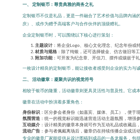
一、 定制银币：尊贵典雅的商务之礼
定制银币不仅是礼品，更是一件融合了艺术价值与品牌内涵
庆）、或作为赠予高端客户与合作伙伴的顶级赠礼。
企业定制银币时，可以围绕以下核心进行策划：
主题设计
：将企业Logo、核心文化理念、纪念年份
材质与规格
：除了纯银，还可选择镀金、仿古做旧等工
附加功能
：可开发为纪念章、开信刀、摆件或镶嵌于礼
一枚设计精良的定制银币，能让接收者感受到企业的实力与
二、 活动徽章：凝聚共识的视觉符号
相较于银币的隆重，活动徽章则更具灵活性与普及性。它成
徽章在活动中扮演着多重角色：
身份标识
：区分参会者身份（如嘉宾、媒体、员工），便于
氛围营造
：统一的视觉标识能迅速营造活动主题氛围，增强
互动媒介
：设计精美的徽章本身就可作为互动礼品或收藏品
流动广告
：参与者佩戴离场后，徽章仍在持续传播企业或活
专业的徽章厂家能提供从设计图稿到成品的一条龙服务，包