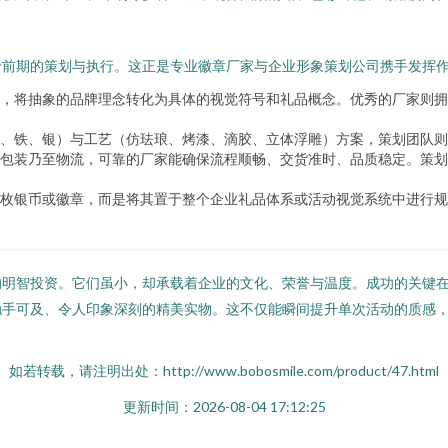
于前期的策划与执行。这正是专业徽章厂家与企业形象策划公司携手发挥
，将抽象的品牌理念转化为具体的视觉符号和礼品概念。优秀的厂家则拥
、铁、银）与工艺（仿珐琅、烤漆、滴胶、立体浮雕）方案，策划团队则
包装乃至物流，可靠的厂家能确保流程顺畅、交货准时、品质稳定。策划
枚银币或徽章，而是将其置于整个企业礼品体系或活动视觉系统中进行规
的明智投资。它们虽小，却承载着企业的文化、荣誉与温度。成功的关键
触手可及、令人印象深刻的精美实物。这不仅能瞬间提升单次活动的质感
如若转载，请注明出处：http://www.bobosmile.com/product/47.html
更新时间：2026-08-04 17:12:25