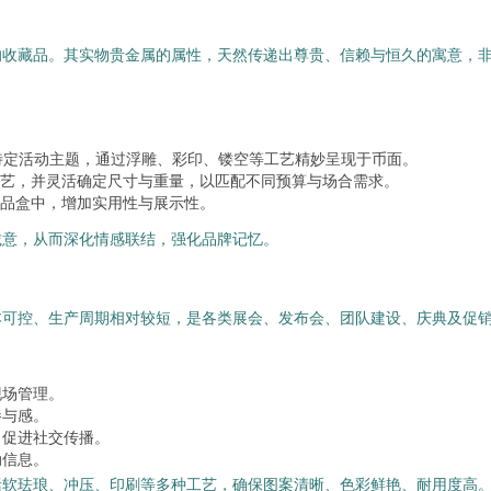
的收藏品。其实物贵金属的属性，天然传递出尊贵、信赖与恒久的寓意，
或特定活动主题，通过浮雕、彩印、镂空等工艺精妙呈现于币面。
艺，并灵活确定尺寸与重量，以匹配不同预算与场合需求。
品盒中，增加实用性与展示性。
诚意，从而深化情感联结，强化品牌记忆。
本可控、生产周期相对较短，是各类展会、发布会、团队建设、庆典及促
现场管理。
参与感。
，促进社交传播。
动信息。
括软珐琅、冲压、印刷等多种工艺，确保图案清晰、色彩鲜艳、耐用度高