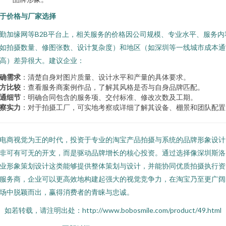
于价格与厂家选择
勤加缘网等B2B平台上，相关服务的价格因公司规模、专业水平、服务内
如拍摄数量、修图张数、设计复杂度）和地区（如深圳等一线城市成本通
高）差异很大。建议企业：
确需求
：清楚自身对图片质量、设计水平和产量的具体要求。
方比较
：查看服务商案例作品，了解其风格是否与自身品牌匹配。
通细节
：明确合同包含的服务项、交付标准、修改次数及工期。
察实力
：对于拍摄工厂，可实地考察或详细了解其设备、棚景和团队配置
电商视觉为王的时代，投资于专业的淘宝产品拍摄与系统的品牌形象设计
非可有可无的开支，而是驱动品牌增长的核心投资。通过选择像深圳斯洛
业形象策划设计这类能够提供整体策划与设计，并能协同优质拍摄执行资
服务商，企业可以更高效地构建起强大的视觉竞争力，在淘宝乃至更广阔
场中脱颖而出，赢得消费者的青睐与忠诚。
如若转载，请注明出处：http://www.bobosmile.com/product/49.html