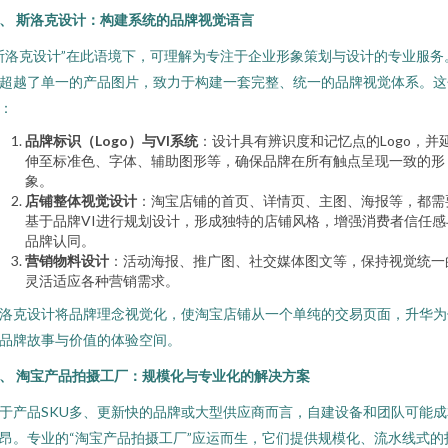
、 斯洛克设计：构建系统的品牌视觉语言
斯洛克设计”在此语境下，可理解为专注于企业形象策划与设计的专业服务
超越了单一的产品图片，致力于构建一套完整、统一的品牌视觉体系。这
：
品牌标识（Logo）与VI系统
：设计具有辨识度和记忆点的Logo，并
伸至标准色、字体、辅助图形等，确保品牌在所有触点呈现一致的形
象。
店铺整体视觉设计
：淘宝店铺的首页、详情页、主图、海报等，都需
基于品牌VI进行规划设计，形成独特的店铺风格，增强消费者信任感
品牌认同。
营销物料设计
：活动海报、推广图、社交媒体图文等，保持视觉统一
灵活适应各种营销需求。
洛克设计将品牌理念视觉化，使淘宝店铺从一个单纯的交易页面，升华为
品牌故事与价值的体验空间。
、 淘宝产品拍摄工厂：规模化与专业化的解决方案
于产品SKU多、更新快的品牌或大型供应商而言，自建设备和团队可能成
昂。专业的“淘宝产品拍摄工厂”应运而生，它们提供规模化、流水线式的