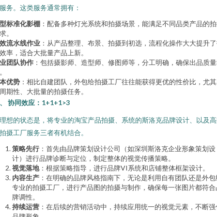
服务。这类服务通常拥有：
型标准化影棚
：配备多种灯光系统和拍摄场景，能满足不同品类产品的拍
求。
效流水线作业
：从产品整理、布景、拍摄到初选，流程化操作大大提升了
效率，适合大批量产品上新。
业团队协作
：包括摄影师、造型师、修图师等，分工明确，确保出品质量
。
本优势
：相比自建团队，外包给拍摄工厂往往能获得更优的性价比，尤其
周期性、大批量的拍摄任务。
、 协同效应：1+1+1>3
理想的状态是，将专业的淘宝产品拍摄、系统的斯洛克品牌设计、以及高
拍摄工厂服务三者有机结合。
策略先行
：首先由品牌策划设计公司（如深圳斯洛克企业形象策划设
计）进行品牌诊断与定位，制定整体的视觉传播策略。
视觉落地
：根据策略指导，进行品牌VI系统和店铺整体框架设计。
内容生产
：在明确的品牌风格指南下，无论是利用自有团队还是外包
专业的拍摄工厂，进行产品图的拍摄与制作，确保每一张图片都符合
牌调性。
持续运营
：在后续的营销活动中，持续应用统一的视觉元素，不断强
品牌形象。