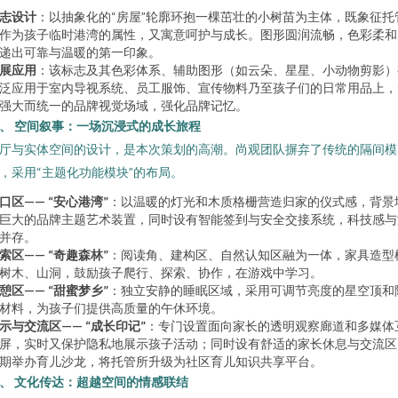
志设计
：以抽象化的“房屋”轮廓环抱一棵茁壮的小树苗为主体，既象征托
作为孩子临时港湾的属性，又寓意呵护与成长。图形圆润流畅，色彩柔和
递出可靠与温暖的第一印象。
展应用
：该标志及其色彩体系、辅助图形（如云朵、星星、小动物剪影）
泛应用于室内导视系统、员工服饰、宣传物料乃至孩子们的日常用品上，
强大而统一的品牌视觉场域，强化品牌记忆。
、 空间叙事：一场沉浸式的成长旅程
厅与实体空间的设计，是本次策划的高潮。尚观团队摒弃了传统的隔间模
，采用“主题化功能模块”的布局。
口区—— “安心港湾”
：以温暖的灯光和木质格栅营造归家的仪式感，背景
巨大的品牌主题艺术装置，同时设有智能签到与安全交接系统，科技感与
并存。
索区—— “奇趣森林”
：阅读角、建构区、自然认知区融为一体，家具造型
树木、山洞，鼓励孩子爬行、探索、协作，在游戏中学习。
憩区—— “甜蜜梦乡”
：独立安静的睡眠区域，采用可调节亮度的星空顶和
材料，为孩子们提供高质量的午休环境。
示与交流区—— “成长印记”
：专门设置面向家长的透明观察廊道和多媒体
屏，实时又保护隐私地展示孩子活动；同时设有舒适的家长休息与交流区
期举办育儿沙龙，将托管所升级为社区育儿知识共享平台。
、 文化传达：超越空间的情感联结