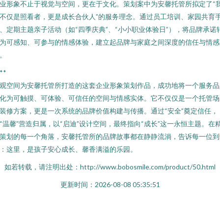
业形象不止于视觉与空间，更在于文化。策划案中为安馨托管所拟定了“
不仅是照看者，更是成长合伙人”的服务理念。通过员工培训、家园共育
、定期主题亲子活动（如“四季庆典”、“小小职业体验日”），将品牌承诺
为可感知、可参与的情感体验，建立起品牌与家庭之间深度的信任与情感
。
**
观空间为安馨托管所打造的这套企业形象策划作品，成功地将一个服务品
化为可触摸、可体验、可信任的空间与情感实体。它不仅仅是一个托管场
装修方案，更是一次系统的品牌价值构建与传播。通过“安全”奠定信任，
“温馨”营造归属，以“启迪”设计空间，最终指向“成长”这一永恒主题。在
策划的每一个角落，安馨托管所的品牌故事都在静静流淌，告诉每一位到
：这里，是孩子安心成长、馨香满溢的乐园。
如若转载，请注明出处：http://www.bobosmile.com/product/50.html
更新时间：2026-08-08 05:35:51