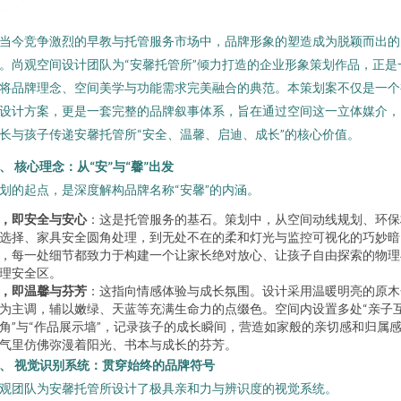
当今竞争激烈的早教与托管服务市场中，品牌形象的塑造成为脱颖而出的
。尚观空间设计团队为“安馨托管所”倾力打造的企业形象策划作品，正是
将品牌理念、空间美学与功能需求完美融合的典范。本策划案不仅是一个
设计方案，更是一套完整的品牌叙事体系，旨在通过空间这一立体媒介，
长与孩子传递安馨托管所“安全、温馨、启迪、成长”的核心价值。
、 核心理念：从“安”与“馨”出发
划的起点，是深度解构品牌名称“安馨”的内涵。
，即安全与安心
：这是托管服务的基石。策划中，从空间动线规划、环保
选择、家具安全圆角处理，到无处不在的柔和灯光与监控可视化的巧妙暗
，每一处细节都致力于构建一个让家长绝对放心、让孩子自由探索的物理
理安全区。
，即温馨与芬芳
：这指向情感体验与成长氛围。设计采用温暖明亮的原木
为主调，辅以嫩绿、天蓝等充满生命力的点缀色。空间内设置多处“亲子
角”与“作品展示墙”，记录孩子的成长瞬间，营造如家般的亲切感和归属
气里仿佛弥漫着阳光、书本与成长的芬芳。
、 视觉识别系统：贯穿始终的品牌符号
观团队为安馨托管所设计了极具亲和力与辨识度的视觉系统。